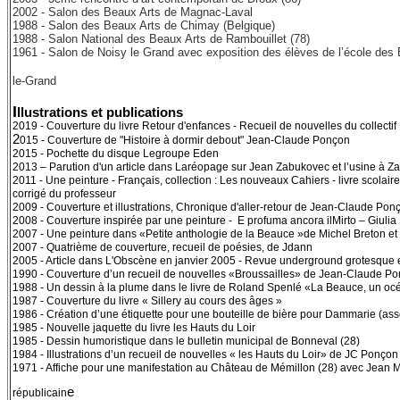
2002 - Salon des Beaux Arts de Magnac-Laval
1988 - Salon des Beaux Arts de Chimay (Belgique)
1988 - Salon National des Beaux Arts de Rambouillet (78)
1961 - Salon de Noisy le Grand avec exposition des élèves de l’école des
le-Grand
I
llustrations et publications
2019 - Couverture du livre Retour d'enfances - Recueil de nouvelles du collectif
2
015 - Couverture de "Histoire à dormir debout" Jean-Claude Ponçon
2015 - Pochette du disque Legroupe Eden
2013 – Parution d'un article dans Laréopage sur Jean Zabukovec et l’usine à Z
2011 - Une peinture - Français, collection : Les nouveaux Cahiers - livre scolaire
corrigé du professeur
2009 - Couverture et illustrations, Chronique d'aller-retour de Jean-Claude Pon
2008 - Couverture inspirée par une peinture - E profuma ancora ilMirto – Giulia Lu
2007 - Une peinture dans «Petite anthologie de la Beauce »de Michel Breton et 
2007 - Quatrième de couverture, recueil de poésies, de Jdann
2005 - Article dans L'Obscène en janvier 2005 - Revue underground grotesque e
1990 - Couverture d’un recueil de nouvelles «Broussailles» de Jean-Claude P
1988 - Un dessin à la plume dans le livre de Roland Spenlé «La Beauce, un oc
1987 - Couverture du livre « Sillery au cours des âges »
1986 - Création d’une étiquette pour une bouteille de bière pour Dammarie (assoc
1985 - Nouvelle jaquette du livre les Hauts du Loir
1985 - Dessin humoristique dans le bulletin municipal de Bonneval (28)
1984 - Illustrations d’un recueil de nouvelles « les Hauts du Loir» de JC Ponçon
1971 - Affiche pour une manifestation au Château de Mémillon (28) avec Jean M
e
républicain