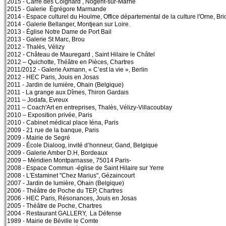
2015 - Carré des Coignard , Nogent-sur-Marne
2015 - Galerie Égrégore Marmande
2014 - Espace culturel du Houlme, Office départemental de la culture l'Orne, Br
2014 - Galerie Bellanger, Montjean sur Loire.
2013 - Église Notre Dame de Port Bail
2013 - Galerie St Marc, Brou
2012 - Thalès, Vélizy
2012 - Château de Mauregard , Saint Hilaire le Châtel
2012 – Quichotte, Théâtre en Pièces, Chartres
2011/2012 - Galerie Axmann, « C’est la vie », Berlin
2012 - HEC Paris, Jouis en Josas
2011 - Jardin de lumière, Ohain (Belgique)
2011 - La grange aux Dîmes, Thiron Gardais
2011 – Jodafa, Evreux
2011 – Coach'Art en entreprises, Thalès, Vélizy-Villacoublay
2010 – Exposition privée, Paris
2010 - Cabinet médical place Iéna, Paris
2009 - 21 rue de la banque, Paris
2009 - Mairie de Segré
2009 - École Dialoog, invité d’honneur, Gand, Belgique
2009 - Galerie Amber D.H, Bordeaux
2009 – Méridien Montparnasse, 75014 Paris-
2008 - Espace Commun -église de Saint Hilaire sur Yerre
2008 - L'Estaminet "Chez Marius", Gézaincourt
2007 - Jardin de lumière, Ohain (Belgique)
2006 - Théâtre de Poche du TEP, Chartres
2006 - HEC Paris, Résonances, Jouis en Josas
2005 - Théâtre de Poche, Chartres
2004 - Restaurant GALLERY,
La Défense
1989 - Mairie de Béville le Comte