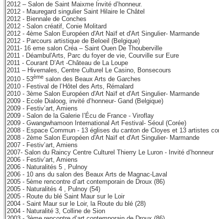
2012 – Salon de Saint Maixme
Invité d’honneur
.
2012 - Mauregard singulier
Saint Hilaire le Châtel
2012 - Biennale de Conches
2012 - Salon créatif, Conie Molitard
2012 - 4ème Salon Européen d'Art Naïf et d'Art Singulier- Marmande
2012 - Parcours artistique de Beloeil (Belgique)
2011-
16 eme salon Créa – Saint Ouen De Thouberville
2011 -
Déambul'Arts
,
Parc du foyer de vie, Courville sur Eure
2011 - Courant D’Art -Château de La Loupe
2011 –
Hivernales,
Centre Culturel Le Casino, Bonsecours
ème
2010 -
53
salon des Beaux Arts de Garches
2010 - Festival de l’Hôtel des Arts, Rémalard
2010 - 3ème Salon Européen d'Art Naïf et d'Art Singulier- Marmande
2009
-
Ecole Dialoog,
invité d’honneur-
Gand (Belgique)
2009 -
Festiv’art, Amiens
2009 -
Salon de la Galerie l’Écu de France
- Viroflay
2009 - Gwangwhamoon International Art Festival
- Séoul (Corée)
2008 - Espace Commun -
13 églises du canton de Cloyes et 13 artistes c
2008 - 2
ème Salon Européen d'Art Naïf et d'Art Singulier- Marmande
2007 - Festiv’art, Amiens
2007- Salon du Raincy Centre Culturel Thierry Le Luron -
Invité d’honneur
2006 - Festiv’art, Amiens
2006 - Naturalités 5 , Pulnoy
2006 - 10 ans du salon des Beaux Arts de Magnac-Laval
2005 - 5
ème rencontre d’art contemporain de Droux (86)
2005 - Naturalités 4 , Pulnoy (54)
2005 - Route du blé Saint Maur sur le Loir
2004 - Saint Maur sur le Loir, la Route du blé (28)
2004 - Naturalité 3, Colline de Sion
2003 - 3
ème rencontre d’art contemporain de Droux (86)