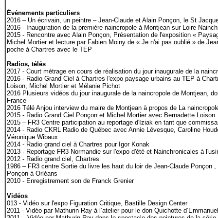
Événements particuliers
2016 – Un écrivain, un peintre – Jean-Claude et Alain Ponçon, le St Jacqu
2016 - Inauguration de la première naincropole à Montjean sur Loire Nainch
2015 - Rencontre avec Alain Ponçon, Présentation de l'exposition « Paysag
Michel Mortier et lecture par Fabien Moiny de « Je n'ai pas oublié » de Je
poche à Chartres avec le TEP
Radios, télés
2017 - Court métrage en cours de réalisation du jour inaugurale de la nain
2016 - Radio Grand Ciel à Chartres l'expo paysage urbains au TEP à Chart
Loison, Michel Mortier et Mélanie Pichot
2016 Plusieurs vidéos du jour inaugurale de la naincropole de Montjean, do
France
2016 Télé Anjou interview du maire de Montjean à propos de La naincropol
2015 - Radio Grand Ciel Ponçon et Michel Mortier avec Bernadette Loison
2015 – FR3 Centre participation au reportage d'Iziak en tant que commissai
2014 - Radio CKRL Radio de Québec avec Annie Lévesque, Caroline Houde
Véronique Wibaux
2014 - Radio grand ciel à Chartres pour Igor Konak
2013 - Reportage FR3 Normandie sur l'expo d'été et Nainchronicales à l'us
2012 - Radio grand ciel, Chartres
1986 – FR3 centre Sortie du livre les haut du loir de Jean-Claude Ponçon , i
Ponçon à Orléans
2010 - Enregistrement son de Franck Grenier
Vidéos
013 - Vidéo sur l'expo Figuration Critique, Bastille Design Center
2011 - Vidéo par Mathurin Ray à l’atelier pour le don Quichotte d’Emmanue
2011 – Vidéo par Mathurin Ray dans le spectacle des peintures de la série