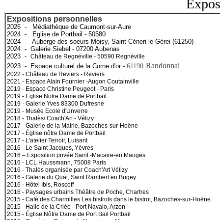
Expos
Expositions personnelles
2026 - Médiathèque de Caumont-sur-Aure
2024 - Eglise de Portbail - 50580
2024 - Auberge des soeurs Moisy, Saint-Céneri-le-Gérei (61250)
2024 - Galerie Siebel - 07200
Aubenas
2023 -
Château de Regnéville - 50590 Regnéville
Randonnai
2023 -
Espace culturel de la Corne d'or
-
61190
2022 - Château de Reviers - Reviers
2021 - Espace Alain Fournier -Augon Coutainville
2019 - Espace Christine Peugeot - Paris
2019 - Eglise Notre Dame de Portbail
2019 - Galerie Yves 83300 Dufresne
2019 - Musée Ecole d'Unverre
2018 - Thalès/ Coach'Art - Vélizy
2017 - Galerie de la Mairie, Bazoches-sur-Hoëne
2017 - Église nôtre Dame de Portbail
2017 - L'atelier Terroir, Luisant
2016 - Le Saint Jacques, Yèvres
2016 – Exposition privée Saint -Macaire-en Mauges
2016 - LCL Haussmann, 75008 Paris
2016 - Thalès organisée par Coach'Art Vélizy
2016 - Galerie du Quai, Saint Rambert en Bugey
2016 - Hôtel Ibis, Roscoff
2016 - Paysages urbains Théâtre de Poche, Chartres
2015 - Café des Charmilles Les bistrots dans le bistrot, Bazoches-sur-Hoëne.
2015 - Halle de la Criée - Port Navalo, Arzon
2015 - Église Nôtre Dame de Port Bail Portbail