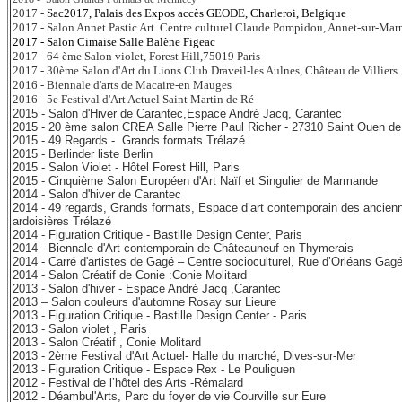
2017 -
Sac2017,
Palais des Expos accès
GEODE,
Charleroi, Belgique
2017 - Salon Annet Pastic Art. Centre culturel Claude Pompidou, Annet-sur-Mar
2017 - Salon Cimaise Salle Balène Figeac
2017 - 64 ème Salon violet, Forest Hill,75019 Paris
2017 - 30ème Salon d'Art du Lions Club Draveil-les Aulnes, Château de Villiers
2016 - Biennale d'arts de Macaire-en Mauges
2016 - 5e Festival d'Art Actuel Saint Martin de R
é
2015 - Salon d'Hiver de Carantec,
Espace André Jacq, Carantec
2015 - 20 ème salon CREA Salle Pierre Paul Richer - 27310 Saint Ouen de
2015
- 49 Regards - Grands formats Trélazé
2015 - Berlinder liste Berlin
2015 - Salon Violet - Hôtel Forest Hill, Paris
2015 - Cinquième Salon Européen d'Art Naïf et Singulier de Marmande
2014 - Salon d'hiver de Carantec
2014 - 49 regards, Grands formats,
Espace d’art contemporain des ancien
ardoisières Trélazé
2014 - Figuration Critique - Bastille Design Center, Paris
2014 - Biennale d'Art contemporain de Châteauneuf en Thymerais
2014 - Carré d'artistes de Gagé – Centre socioculturel, Rue d’Orléans Gag
2014 - Salon Créatif de Conie :Conie Molitard
2013 - Salon d'hiver - Espace André Jacq ,Carantec
2013 – Salon couleurs d'automne Rosay sur Lieure
2013 - Figuration Critique - Bastille Design Center - Paris
2013 -
Salon violet , Paris
2013 - Salon Créatif , Conie Molitard
2013 -
2ème Festival d'Art Actuel- Halle du marché, Dives-sur-Mer
2013 - Figuration Critique - Espace Rex - Le Pouliguen
2012 - Festival de l’hôtel des Arts -Rémalard
2012 - Déambul'Arts
,
Parc du foyer de vie Courville sur Eure