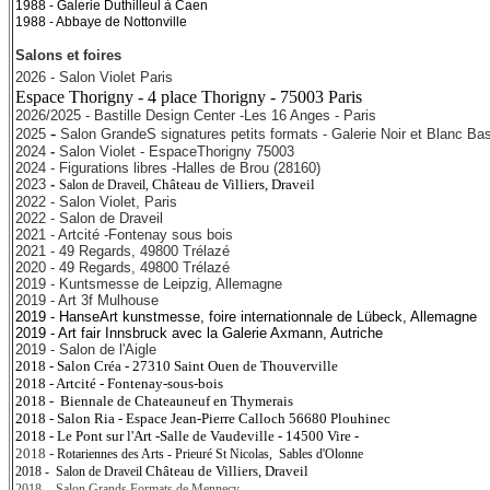
1988 - Galerie Duthilleul à Caen
1988 - Abbaye de Nottonville
Salons et foires
2026 - Salon Violet Paris
Espace Thorigny - 4 place Thorigny - 75003 Paris
2026/2025 - Bastille Design Center -Les 16 Anges - Paris
-
2025
Salon GrandeS signatures petits formats - Galerie Noir et Blanc Bas
2024
-
Salon Violet - EspaceThorigny 75003
2024 - Figurations libres -Halles de Brou (28160)
2023
-
Château de Villiers, Dravei
l
Salon de Draveil
,
2022 - Salon Violet, Paris
2022 - Salon de Draveil
2021 - Ar
tcité -Fontenay sous b
ois
2021 - 49 Regards, 49800 Trélazé
2020 - 49 Regards, 49800 Trélazé
2019 - Kuntsmesse de Leipzig, Allemagne
2019 - Art 3f Mulhouse
2019 - HanseArt kunstmesse, foire internationnale de Lübeck, Allemagne
2019 - Art fair Innsbruck avec la Galerie Axmann, Autriche
2019 - Salon de l'Aigle
2018 - Salon Créa -
27310 Saint Ouen de Thouverville
2018 - Artcité - Fontenay-sous-bois
2018 -
Biennale de Chateauneuf en Thymerais
2018 - Salon Ria
- Espace Jean-Pierre Calloch 56680 Plouhinec
2018 - Le Pont sur l'Art -Salle de Vaudeville - 14500 Vire -
2018
-
Rotariennes des Arts - Prieuré St Nicolas, Sables d'Olonne
Château de Villiers, Dravei
l
2018 -
Salon de Draveil
2018 - Salon Grands Fo
rmats de Mennecy